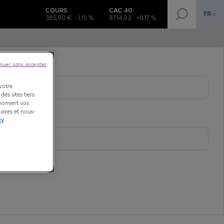
COURS
CAC 40
FR
385,90 €
-1,15 %
8714,93
+0,17 %
nuer sans accepter
 votre
des sites tiers
t moment vos
aires et nous-
cy