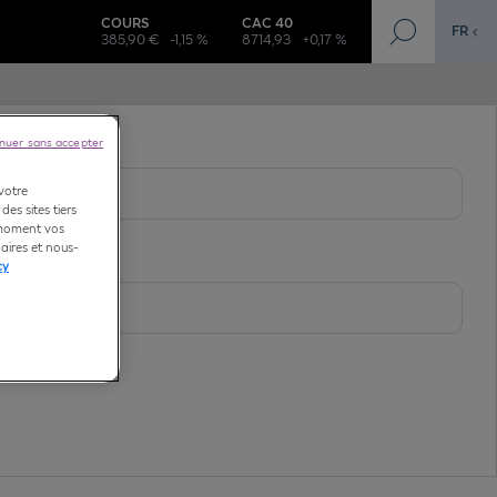
COURS
CAC 40
FR
385,90 €
-1,15 %
8714,93
+0,17 %
nuer sans accepter
 votre
des sites tiers
t moment vos
aires et nous-
cy