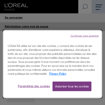
Aller
Onglets
Se connecter
au
contenu
principaux
Réinitialiser votre mot de passe
principal
Continuer sans accepter
Nom d'utilisateur
L’Oréal SA utilise sur son site des cookies, y compris des cookies de ses
partenaires, afin d’améliorer votre expérience utilisateur, d’analyser le
trafic de son site, vous proposer des publicités personnalisées sur des sites
tiers et vous proposer des fonctionnalités disponibles sur les réseaux
sociaux. Vous pouvez gérer à tout moment vos préférences dans les
Mot de passe
paramétrages des cookies. Pour en savoir plus sur la manière dont nos
partenaires et nous-mêmes utilisons vos données personnelles consultez
notre politique de confidentialité.
Privacy Policy
SSO login
Paramètres des cookies
Autoriser tous les cookies